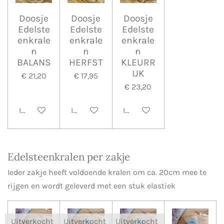
Doosje
Doosje
Doosje
Edelste
Edelste
Edelste
enkrale
enkrale
enkrale
n
n
n
BALANS
HERFST
KLEURR
IJK
€ 21,20
€ 17,95
€ 23,20
In winkelwagen
In winkelwagen
In winkelwagen
Edelsteenkralen per zakje
Ieder zakje heeft voldoende kralen om ca. 20cm mee te
rijgen en wordt geleverd met een stuk elastiek
Uitverkocht
Uitverkocht
Uitverkocht