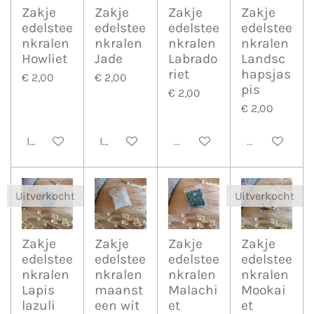
Zakje
Zakje
Zakje
Zakje
edelstee
edelstee
edelstee
edelstee
nkralen
nkralen
nkralen
nkralen
Howliet
Jade
Labrado
Landsc
riet
hapsjas
€ 2,00
€ 2,00
pis
€ 2,00
€ 2,00
In winkelwagen
In winkelwagen
Uitverkocht
Uitverkocht
Uitverkocht
Uitverkocht
Zakje
Zakje
Zakje
Zakje
edelstee
edelstee
edelstee
edelstee
nkralen
nkralen
nkralen
nkralen
Lapis
maanst
Malachi
Mookai
lazuli
een wit
et
et