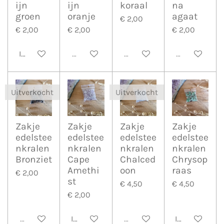
ijn
ijn
koraal
na
groen
oranje
agaat
€ 2,00
€ 2,00
€ 2,00
€ 2,00
In winkelwagen
Uitverkocht
Uitverkocht
Uitverkocht
Uitverkocht
Uitverkocht
Zakje
Zakje
Zakje
Zakje
edelstee
edelstee
edelstee
edelstee
nkralen
nkralen
nkralen
nkralen
Bronziet
Cape
Chalced
Chrysop
Amethi
oon
raas
€ 2,00
st
€ 4,50
€ 4,50
€ 2,00
Uitverkocht
In winkelwagen
Uitverkocht
In winkelwa