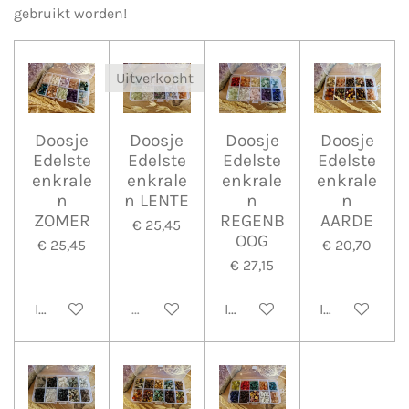
gebruikt worden!
Uitverkocht
Doosje
Doosje
Doosje
Doosje
Edelste
Edelste
Edelste
Edelste
enkrale
enkrale
enkrale
enkrale
n
n LENTE
n
n
ZOMER
REGENB
AARDE
€ 25,45
OOG
€ 25,45
€ 20,70
€ 27,15
In winkelwagen
Uitverkocht
In winkelwagen
In winkelwa