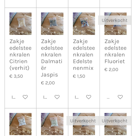
Uitverkocht
Zakje
Zakje
Zakje
Zakje
edelstee
edelstee
edelstee
edelstee
nkralen
nkralen
nkralen
nkralen
Citrien
Dalmati
Edelste
Fluoriet
(verhit)
ër
nenmix
€ 2,00
Jaspis
€ 3,50
€ 1,50
€ 2,00
In winkelwagen
In winkelwagen
In winkelwagen
Uitverkocht
Uitverkocht
Uitverkocht