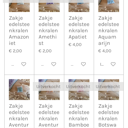
Zakje
Zakje
Zakje
Zakje
edelstee
edelstee
edelstee
edelstee
nkralen
nkralen
nkralen
nkralen
Amazon
Amethi
Apatiet
Aquam
iet
st
arijn
€ 4,00
€ 2,00
€ 2,00
€ 4,00
Uitverkocht
Uitverkocht
Uitverkocht
In winkelwa
Uitverkocht
Uitverkocht
Uitverkocht
Zakje
Zakje
Zakje
Zakje
edelstee
edelstee
edelstee
edelstee
nkralen
nkralen
nkralen
nkralen
Aventur
Aventur
Bamboe
Botswa