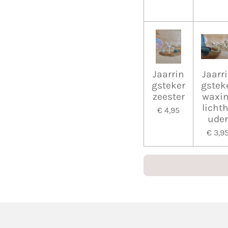
Jaarrin
Jaarr
gsteker
gstek
zeester
waxi
licht
€ 4,95
ude
€ 3,9