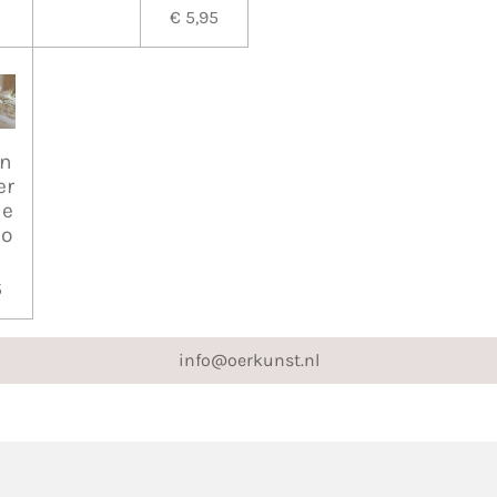
€ 5,95
in
er
ne
ho
r
5
info@oerkunst.nl