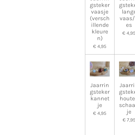
gsteker
gstek
vaasje
lang
(versch
vaas/
illende
es
kleure
€ 4,9
n)
€ 4,95
Jaarrin
Jaarr
gsteker
gstek
kannet
hout
je
schaa
je
€ 4,95
€ 7,9