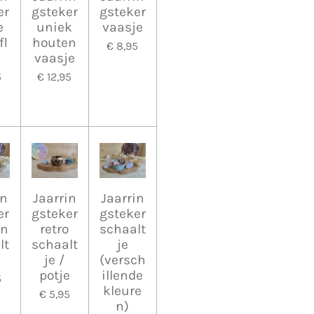
er
gsteker
gsteker
e
uniek
vaasje
fl
houten
€ 8,95
vaasje
5
€ 12,95
in
Jaarrin
Jaarrin
er
gsteker
gsteker
en
retro
schaalt
lt
schaalt
je
je /
(versch
potje
illende
5
kleure
€ 5,95
n)