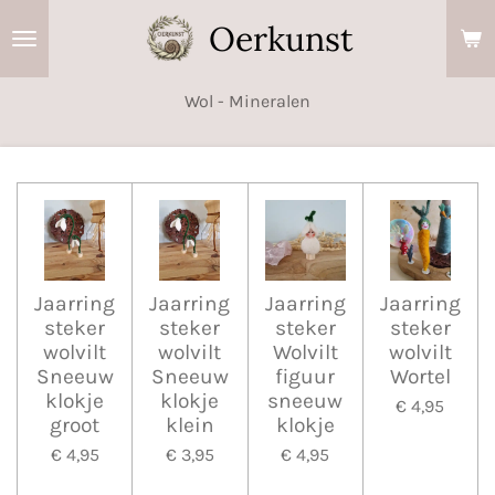
Ga
Oerkunst
direct
naar
Wol - Mineralen
de
hoofdinhoud
Jaarring
Jaarring
Jaarring
Jaarring
steker
steker
steker
steker
wolvilt
wolvilt
Wolvilt
wolvilt
Sneeuw
Sneeuw
figuur
Wortel
klokje
klokje
sneeuw
€ 4,95
groot
klein
klokje
€ 4,95
€ 3,95
€ 4,95