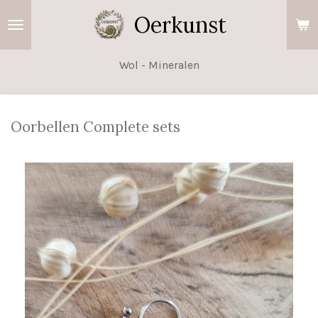
Ga
Oerkunst
direct
naar
Wol - Mineralen
de
hoofdinhoud
Oorbellen Complete sets