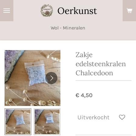
Ga
Oerkunst
direct
naar
Wol - Mineralen
de
hoofdinhoud
Zakje
edelsteenkralen
Chalcedoon
€ 4,50
Uitverkocht