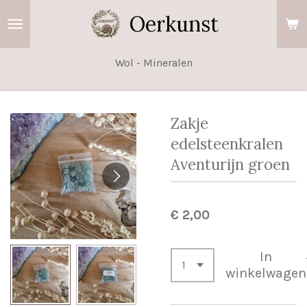
Ga
Oerkunst
direct
naar
Wol - Mineralen
de
hoofdinhoud
Zakje
edelsteenkralen
Aventurijn groen
€ 2,00
In
winkelwagen