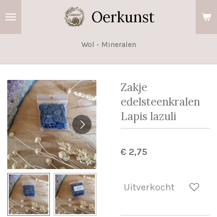
Ga
Oerkunst
direct
naar
Wol - Mineralen
de
hoofdinhoud
Zakje
edelsteenkralen
Lapis lazuli
€ 2,75
Uitverkocht