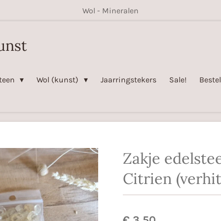
Wol - Mineralen
unst
steen
Wol (kunst)
Jaarringstekers
Sale!
Beste
Zakje edelste
Citrien (verhit
€ 3,50