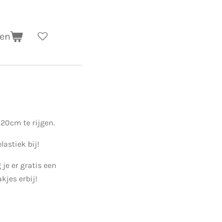
gen
n
 20cm te rijgen.
lastiek bij!
 je er gratis een
kjes erbij!