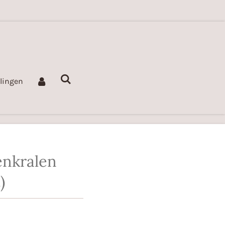
llingen
enkralen
)