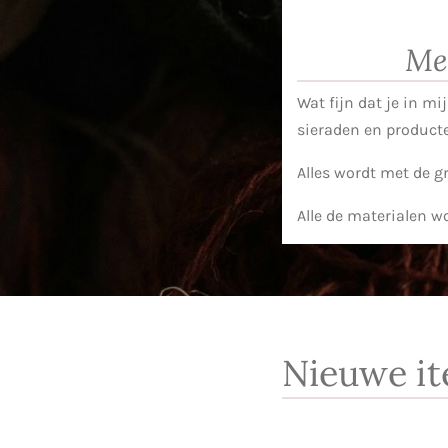
Met
Wat fijn dat je in m
sieraden en product
Alles wordt met de g
Alle de materialen 
Nieuwe i