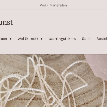
Wol - Mineralen
unst
steen
Wol (kunst)
Jaarringstekers
Sale!
Beste