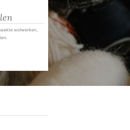
alen
emaakte wolwerken,
len.