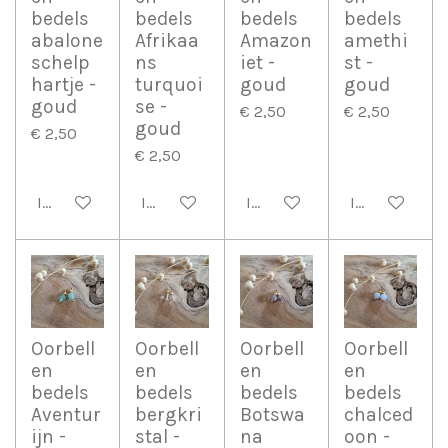
bedels
bedels
bedels
bedels
abalone
Afrikaa
Amazon
amethi
schelp
ns
iet -
st -
hartje -
turquoi
goud
goud
goud
se -
€ 2,50
€ 2,50
goud
€ 2,50
€ 2,50
In winkelwagen
In winkelwagen
In winkelwagen
In winkelwag
Oorbell
Oorbell
Oorbell
Oorbell
en
en
en
en
bedels
bedels
bedels
bedels
Aventur
bergkri
Botswa
chalced
ijn -
stal -
na
oon -