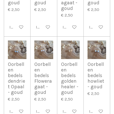
goud
goud
agaat -
goud
goud
€ 2,50
€ 2,50
€ 2,50
€ 2,50
In winkelwagen
In winkelwagen
In winkelwagen
In winkelwag
Oorbell
Oorbell
Oorbell
Oorbell
en
en
en
en
bedels
bedels
bedels
bedels
dendrie
Flowera
golden
howliet
t Opaal
gaat -
healer -
- goud
- goud
goud
goud
€ 2,50
€ 2,50
€ 2,50
€ 2,50
In winkelwagen
In winkelwagen
In winkelwagen
In winkelwag