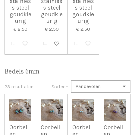
stainles
stainles
stainles
s steel
s steel
s steel
goudkle
goudkle
goudkle
urig
urig
urig
€ 2,50
€ 2,50
€ 2,50
In winkelwagen
In winkelwagen
In winkelwagen
Bedels 6mm
23 resultaten
Sorteer:
Oorbell
Oorbell
Oorbell
Oorbell
en
en
en
en