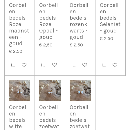
Oorbell
Oorbell
Oorbell
Oorbell
en
en
en
en
bedels
bedels
bedels
bedels
Roze
Roze
rozenk
Seleniet
maanst
Opaal -
warts -
- goud
een -
goud
goud
€ 2,50
goud
€ 2,50
€ 2,50
€ 2,50
In winkelwagen
In winkelwagen
In winkelwagen
In winkelwag
Oorbell
Oorbell
Oorbell
en
en
en
bedels
bedels
bedels
witte
zoetwat
zoetwat