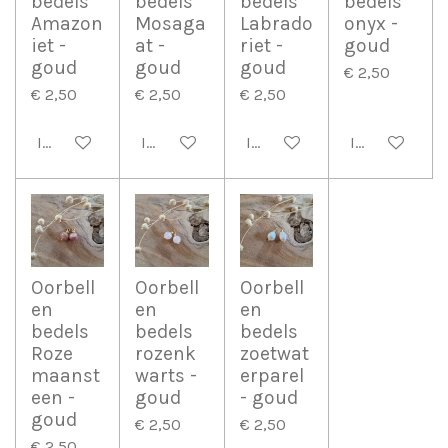
bedels
bedels
bedels
bedels
Amazon
Mosaga
Labrado
onyx -
iet -
at -
riet -
goud
goud
goud
goud
€ 2,50
€ 2,50
€ 2,50
€ 2,50
In winkelwagen
In winkelwagen
In winkelwagen
In winkelwag
Oorbell
Oorbell
Oorbell
en
en
en
bedels
bedels
bedels
Roze
rozenk
zoetwat
maanst
warts -
erparel
een -
goud
- goud
goud
€ 2,50
€ 2,50
€ 2,50