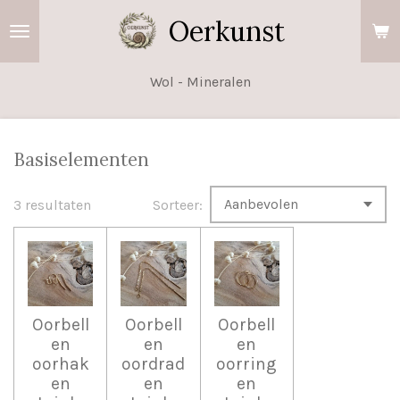
Ga
Oerkunst
direct
naar
Wol - Mineralen
de
hoofdinhoud
Basiselementen
3 resultaten
Sorteer:
Oorbell
Oorbell
Oorbell
en
en
en
oorhak
oordrad
oorring
en
en
en