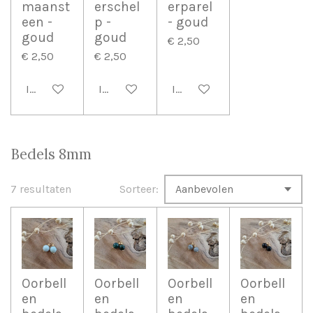
maanst
erschel
erparel
een -
p -
- goud
goud
goud
€ 2,50
€ 2,50
€ 2,50
In winkelwagen
In winkelwagen
In winkelwagen
Bedels 8mm
7 resultaten
Sorteer:
Oorbell
Oorbell
Oorbell
Oorbell
en
en
en
en