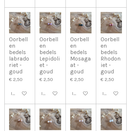
Oorbell
Oorbell
Oorbell
Oorbell
en
en
en
en
bedels
bedels
bedels
bedels
labrado
Lepidoli
Mosaga
Rhodon
riet -
et -
at -
iet -
goud
goud
goud
goud
€ 2,50
€ 2,50
€ 2,50
€ 2,50
In winkelwagen
In winkelwagen
In winkelwagen
In winkelwag