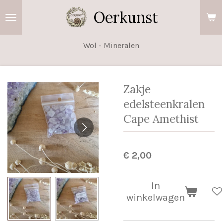
Ga
Oerkunst
direct
naar
Wol - Mineralen
de
hoofdinhoud
Zakje
edelsteenkralen
Cape Amethist
€ 2,00
In
winkelwagen