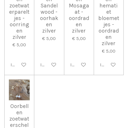
zoetwat
Sandel
Mosaga
hemati
erparelt
wood -
at -
et
jes -
oorhak
oordrad
bloemet
oorring
en
en
jes -
en
zilver
zilver
oordrad
zilver
en
€ 5,00
€ 5,00
zilver
€ 5,00
€ 5,00
In winkelwagen
In winkelwagen
In winkelwagen
In winkelwag
Oorbell
en
zoetwat
erschel