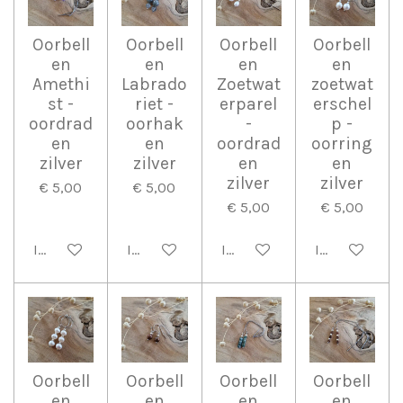
Oorbell
Oorbell
Oorbell
Oorbell
en
en
en
en
Amethi
Labrado
Zoetwat
zoetwat
st -
riet -
erparel
erschel
oordrad
oorhak
-
p -
en
en
oordrad
oorring
zilver
zilver
en
en
zilver
zilver
€ 5,00
€ 5,00
€ 5,00
€ 5,00
In winkelwagen
In winkelwagen
In winkelwagen
In winkelwag
Oorbell
Oorbell
Oorbell
Oorbell
en
en
en
en