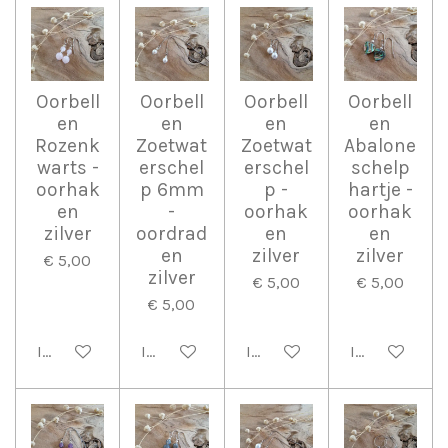
Oorbell
Oorbell
Oorbell
Oorbell
en
en
en
en
Rozenk
Zoetwat
Zoetwat
Abalone
warts -
erschel
erschel
schelp
oorhak
p 6mm
p -
hartje -
en
-
oorhak
oorhak
zilver
oordrad
en
en
en
zilver
zilver
€ 5,00
zilver
€ 5,00
€ 5,00
€ 5,00
In winkelwagen
In winkelwagen
In winkelwagen
In winkelwag