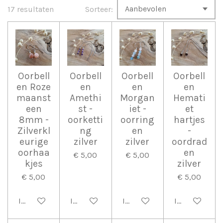
17 resultaten
Sorteer:
Oorbell
Oorbell
Oorbell
Oorbell
en Roze
en
en
en
maanst
Amethi
Morgan
Hemati
een
st -
iet -
et
8mm -
oorketti
oorring
hartjes
Zilverkl
ng
en
-
eurige
zilver
zilver
oordrad
oorhaa
en
€ 5,00
€ 5,00
kjes
zilver
€ 5,00
€ 5,00
In winkelwagen
In winkelwagen
In winkelwagen
In winkelwag