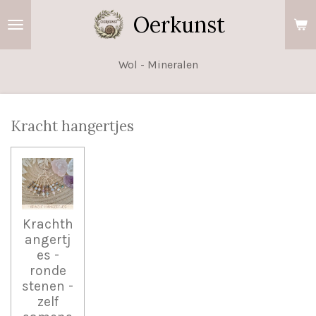
Ga
Oerkunst
direct
naar
Wol - Mineralen
de
hoofdinhoud
Kracht hangertjes
Krachth
angertj
es -
ronde
stenen -
zelf