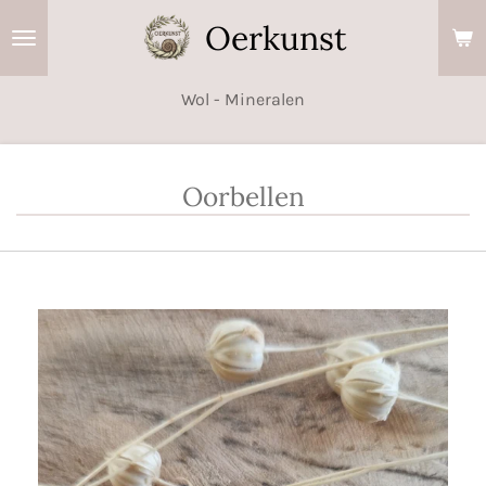
Ga
Oerkunst
direct
naar
Wol - Mineralen
de
hoofdinhoud
Oorbellen