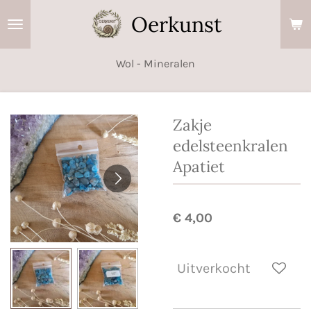
Ga
Oerkunst
direct
naar
Wol - Mineralen
de
hoofdinhoud
Zakje
edelsteenkralen
Apatiet
€ 4,00
Uitverkocht