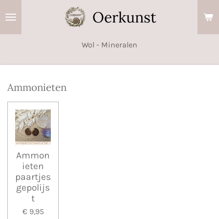
Ga
Oerkunst
direct
naar
Wol - Mineralen
de
hoofdinhoud
Ammonieten
Ammon
ieten
paartjes
gepolijs
t
€ 9,95