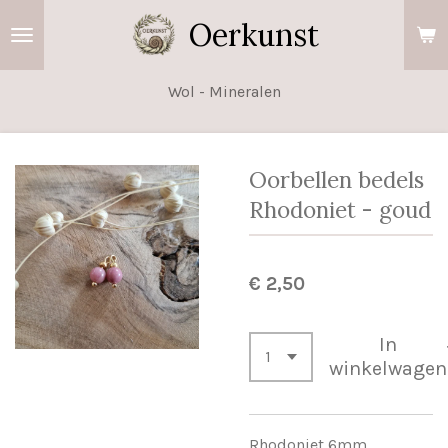
Ga
Oerkunst
direct
naar
Wol - Mineralen
de
hoofdinhoud
Oorbellen bedels
Rhodoniet - goud
€ 2,50
In
winkelwagen
Rhodoniet 6mm