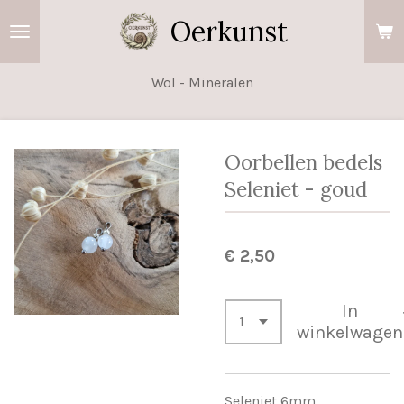
Ga
Oerkunst
direct
naar
Wol - Mineralen
de
hoofdinhoud
Oorbellen bedels
Seleniet - goud
€ 2,50
In
winkelwagen
Seleniet 6mm