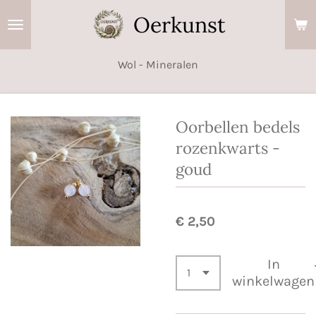
Ga
Oerkunst
direct
naar
Wol - Mineralen
de
hoofdinhoud
Oorbellen bedels
rozenkwarts -
goud
€ 2,50
In
winkelwagen