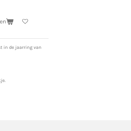
gen
t in de jaarring van
kje.