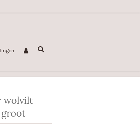
llingen
 wolvilt
 groot