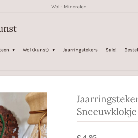
Wol - Mineralen
unst
steen
Wol (kunst)
Jaarringstekers
Sale!
Beste
Jaarringsteker
Sneeuwklokje
€ 4,95