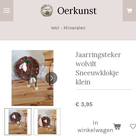
Ga
Oerkunst
direct
naar
Wol - Mineralen
de
hoofdinhoud
Jaarringsteker
wolvilt
Sneeuwklokje
klein
€ 3,95
In
winkelwagen