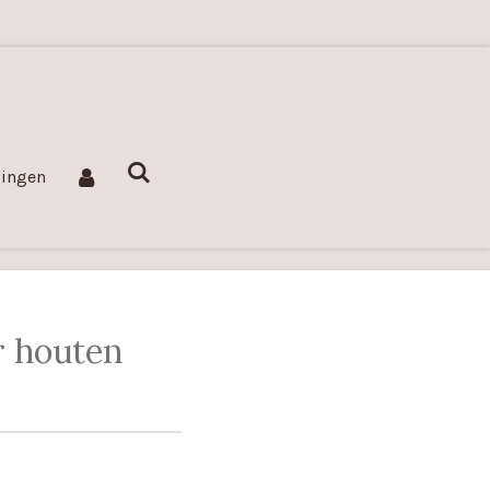
lingen
r houten