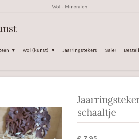
Wol - Mineralen
unst
teen
Wol (kunst)
Jaarringstekers
Sale!
Bestel
Jaarringsteke
schaaltje
€ 7,95