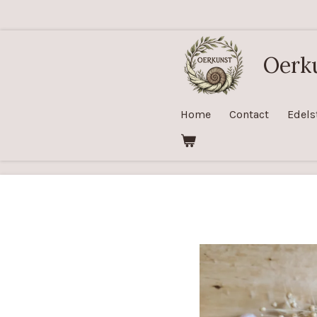
Ga
direct
naar
Oerk
de
hoofdinhoud
Home
Contact
Edels