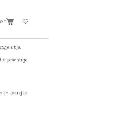
gen
opgelukje.
ot prachtige
es en kaarsjes