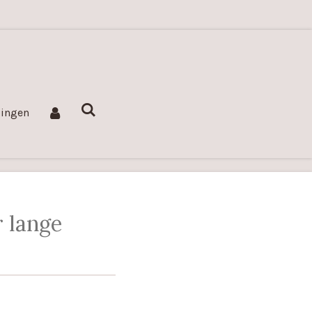
lingen
r lange