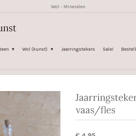
Wol - Mineralen
unst
teen
Wol (kunst)
Jaarringstekers
Sale!
Bestel
Jaarringsteke
vaas/fles
€ 4,95