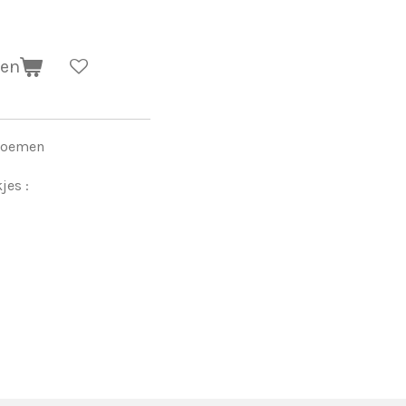
gen
bloemen
jes :