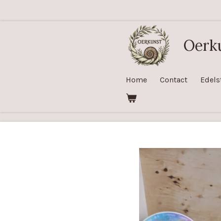
Ga
direct
naar
Oerk
de
hoofdinhoud
Home
Contact
Edels