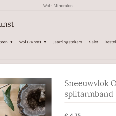
Wol - Mineralen
unst
steen
Wol (kunst)
Jaarringstekers
Sale!
Beste
Sneeuwvlok O
splitarmband
€ 4,75