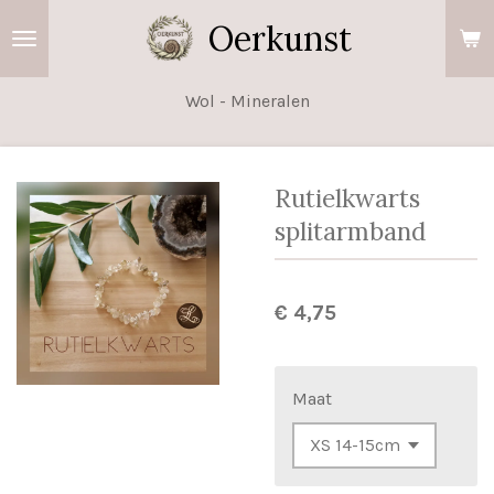
Ga
Oerkunst
direct
naar
Wol - Mineralen
de
hoofdinhoud
Rutielkwarts
splitarmband
€ 4,75
Maat