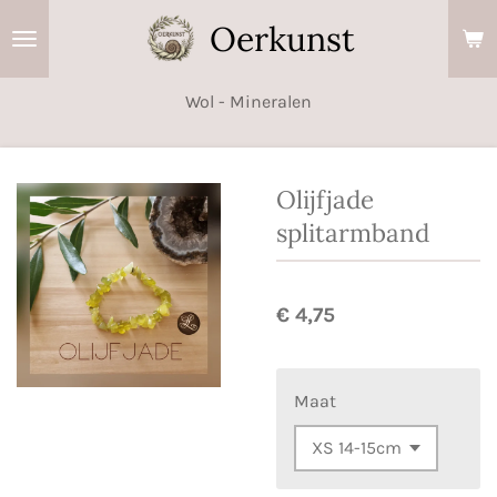
Ga
Oerkunst
direct
naar
Wol - Mineralen
de
hoofdinhoud
Olijfjade
splitarmband
€ 4,75
Maat