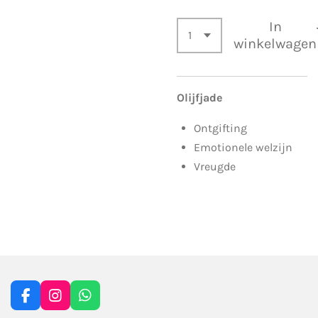
In
winkelwagen
Olijfjade
Ontgifting
Emotionele welzijn
Vreugde
F
I
W
a
n
h