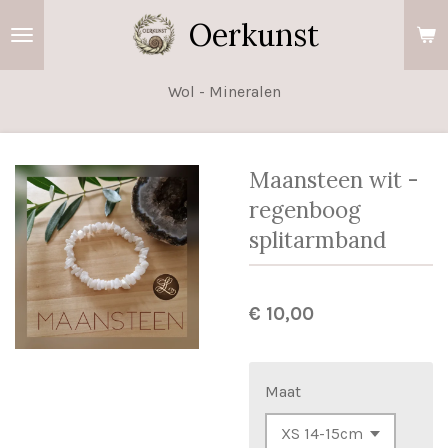
Ga
Oerkunst
direct
naar
Wol - Mineralen
de
hoofdinhoud
Maansteen wit -
regenboog
splitarmband
€ 10,00
Maat