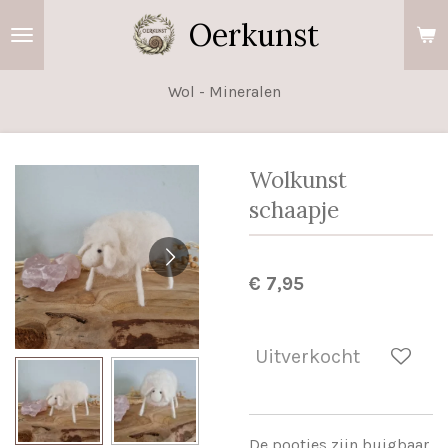
Ga
Oerkunst
direct
naar
Wol - Mineralen
de
hoofdinhoud
Wolkunst
schaapje
€ 7,95
Uitverkocht
De pootjes zijn buigbaar