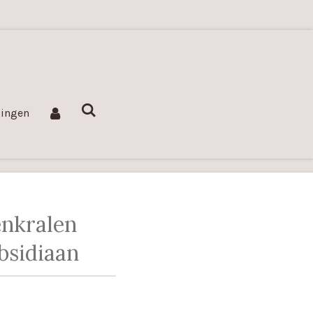
lingen
enkralen
bsidiaan