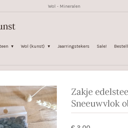
Wol - Mineralen
unst
teen
Wol (kunst)
Jaarringstekers
Sale!
Bestel
Zakje edelste
Sneeuwvlok o
€ 2,00