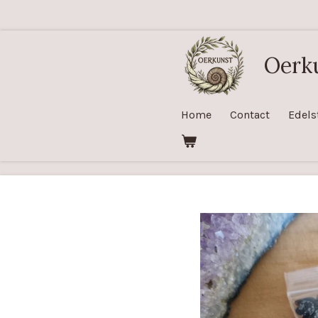
Ga
direct
naar
Oerk
de
hoofdinhoud
Home
Contact
Edels