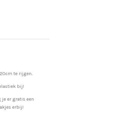
n
 20cm te rijgen.
elastiek bij!
 je er gratis een
kjes erbij!