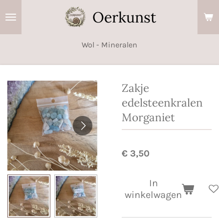
Ga
Oerkunst
direct
naar
Wol - Mineralen
de
hoofdinhoud
Zakje
edelsteenkralen
Morganiet
€ 3,50
In
winkelwagen