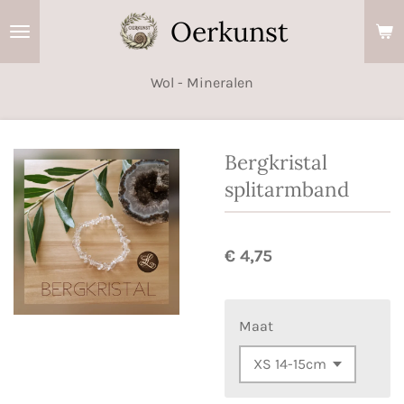
Ga
Oerkunst
direct
naar
Wol - Mineralen
de
hoofdinhoud
Bergkristal
splitarmband
€ 4,75
Maat