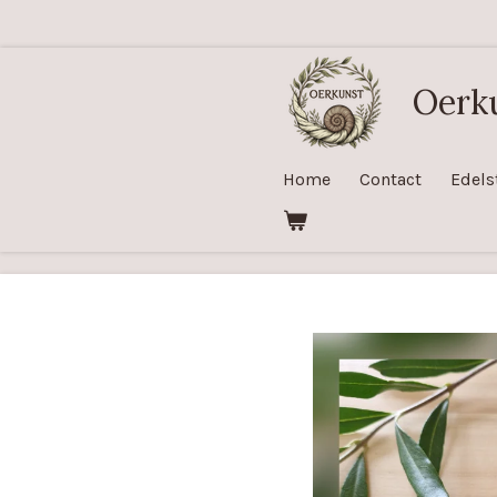
Ga
direct
naar
Oerk
de
hoofdinhoud
Home
Contact
Edels