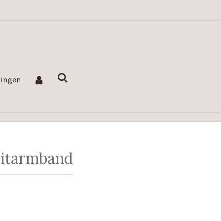
lingen
litarmband