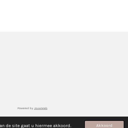
Powered by
JouwWeb
an de site gaat u hiermee akkoord.
Akkoord