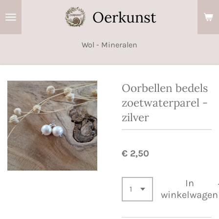
Ga
Oerkunst
direct
naar
Wol - Mineralen
de
hoofdinhoud
Oorbellen bedels
zoetwaterparel -
zilver
€ 2,50
In
winkelwagen