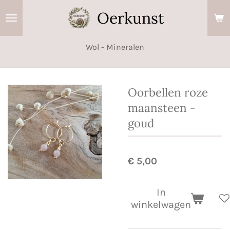
Ga
Oerkunst
direct
naar
Wol - Mineralen
de
hoofdinhoud
Oorbellen roze
maansteen -
goud
€ 5,00
In
winkelwagen