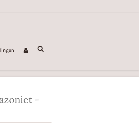
llingen
azoniet -