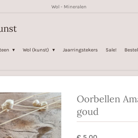
Wol - Mineralen
unst
steen
Wol (kunst)
Jaarringstekers
Sale!
Beste
Oorbellen Am
goud
€ 5,00