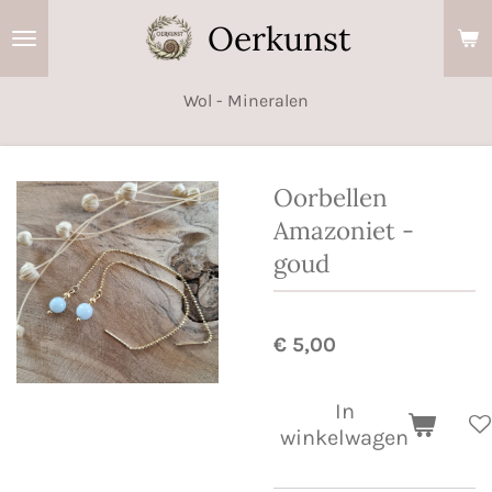
Ga
Oerkunst
direct
naar
Wol - Mineralen
de
hoofdinhoud
Oorbellen
Amazoniet -
goud
€ 5,00
In
winkelwagen