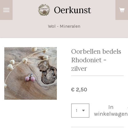
Ga
Oerkunst
direct
naar
Wol - Mineralen
de
hoofdinhoud
Oorbellen bedels
Rhodoniet -
zilver
€ 2,50
In
winkelwagen