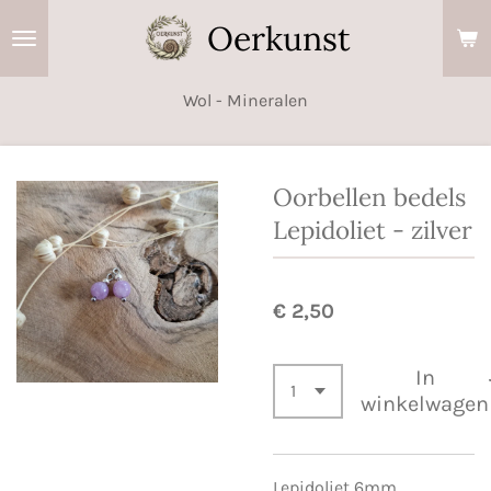
Ga
Oerkunst
direct
naar
Wol - Mineralen
de
hoofdinhoud
Oorbellen bedels
Lepidoliet - zilver
€ 2,50
In
winkelwagen
Lepidoliet 6mm