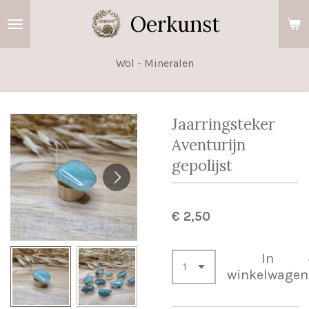
Ga
Oerkunst
direct
naar
Wol - Mineralen
de
hoofdinhoud
Jaarringsteker
Aventurijn
gepolijst
€ 2,50
In
winkelwagen