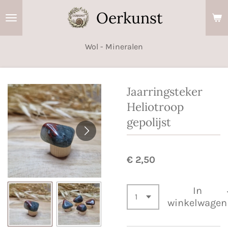
Ga
Oerkunst
direct
naar
Wol - Mineralen
de
hoofdinhoud
Jaarringsteker
Heliotroop
gepolijst
€ 2,50
In
winkelwagen