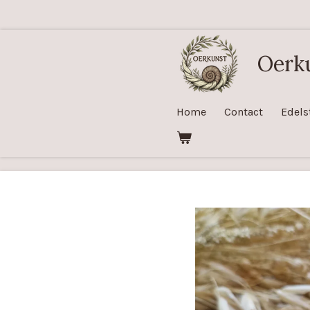
Ga
direct
naar
Oerk
de
hoofdinhoud
Home
Contact
Edels