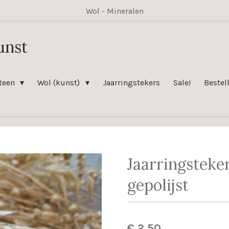
Wol - Mineralen
unst
teen
Wol (kunst)
Jaarringstekers
Sale!
Bestel
Jaarringsteke
gepolijst
€ 2,50