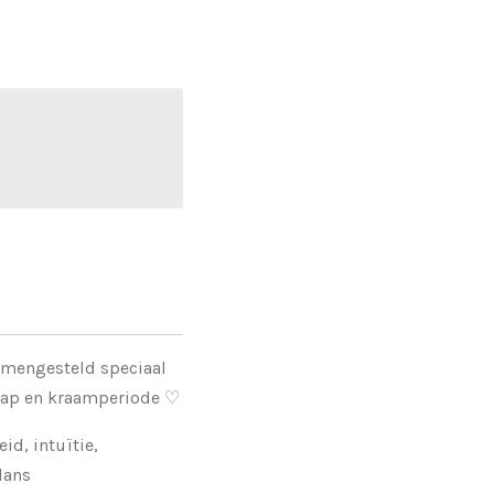
samengesteld speciaal
hap en kraamperiode ♡
id, intuïtie,
lans