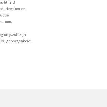
zachtheid
derinstinct en
uctie
nsteen,
 en jezelf zijn
eid, geborgenheid,