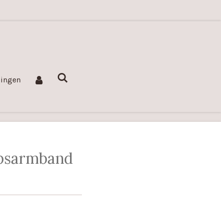
lingen
psarmband