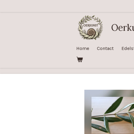
Ga
direct
naar
Oerk
de
hoofdinhoud
Home
Contact
Edels