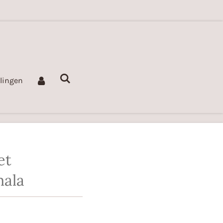
llingen
et
ala