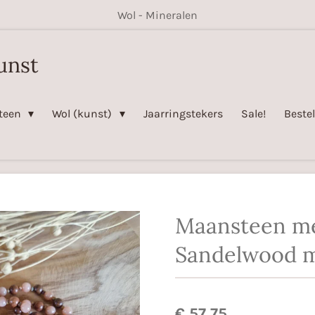
Wol - Mineralen
unst
steen
Wol (kunst)
Jaarringstekers
Sale!
Beste
Maansteen m
Sandelwood m
€ 57,75