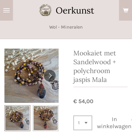
Ga
Oerkunst
direct
naar
Wol - Mineralen
de
hoofdinhoud
Mookaiet met
Sandelwood +
polychroom
jaspis Mala
€ 54,00
In
winkelwagen