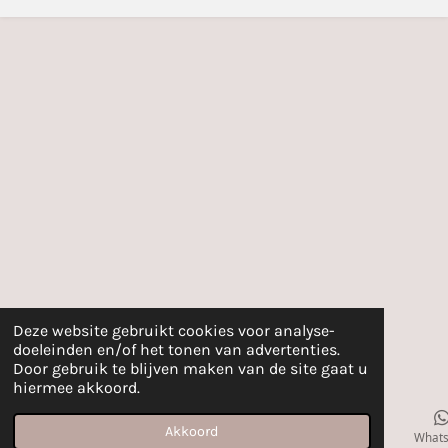
e
e
e
e
t
n
n
n
n
e
r
r
e
n
Deze website gebruikt cookies voor analyse-
doeleinden en/of het tonen van advertenties.
Door gebruik te blijven maken van de site gaat u
hiermee akkoord.
Akkoord
E-mailadres
Instagram
What