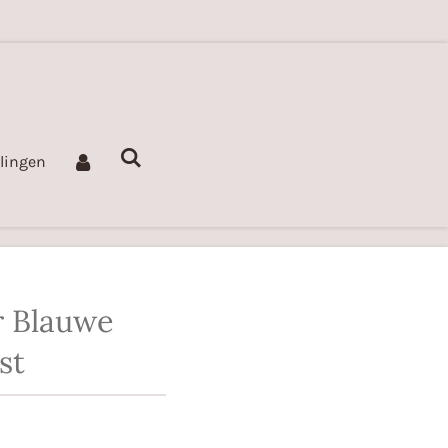
llingen
r Blauwe
st