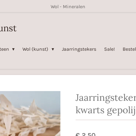
Wol - Mineralen
unst
steen
Wol (kunst)
Jaarringstekers
Sale!
Beste
Jaarringsteke
kwarts gepolij
€ 2,50