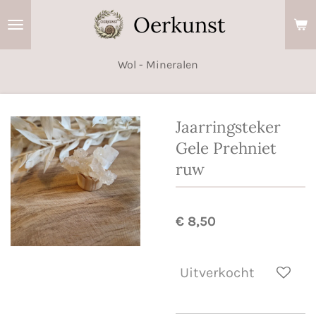
Ga
Oerkunst
direct
naar
Wol - Mineralen
de
hoofdinhoud
Jaarringsteker
Gele Prehniet
ruw
€ 8,50
Uitverkocht