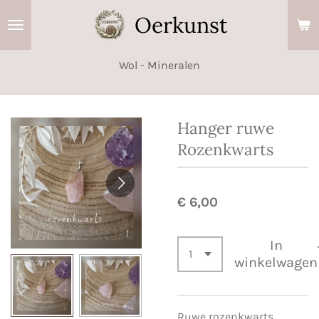
Ga
Oerkunst
direct
naar
Wol - Mineralen
de
hoofdinhoud
Hanger ruwe
Rozenkwarts
€ 6,00
In
winkelwagen
Ruwe rozenkwarts