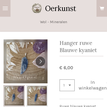
Ga
Oerkunst
direct
naar
Wol - Mineralen
de
hoofdinhoud
Hanger ruwe
Blauwe kyaniet
€ 6,00
In
winkelwagen
Ruwe blauwe kyaniet