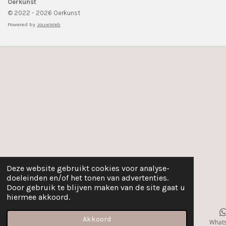
r
r
r
r
r
Oerkunst
:
© 2022 - 2026 Oerkunst
5
r
r
r
r
Powered by
JouwWeb
s
e
e
e
e
t
n
n
n
n
e
r
r
e
n
Deze website gebruikt cookies voor analyse-
doeleinden en/of het tonen van advertenties.
Door gebruik te blijven maken van de site gaat u
hiermee akkoord.
Akkoord
E-mailadres
Instagram
What