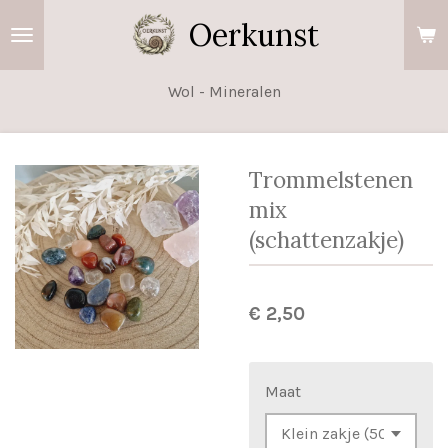
Ga
Oerkunst
direct
naar
Wol - Mineralen
de
hoofdinhoud
Trommelstenen
mix
(schattenzakje)
€ 2,50
Maat